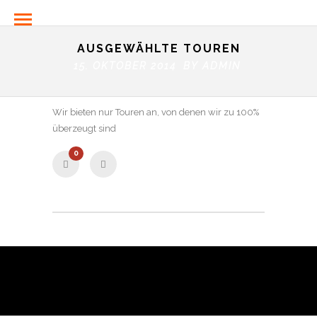
AUSGEWÄHLTE TOUREN
15. OKTOBER 2014 BY
ADMIN
Wir bieten nur Touren an, von denen wir zu 100%
überzeugt sind
0