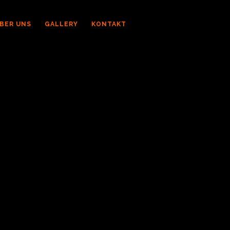
BER UNS
GALLERY
KONTAKT