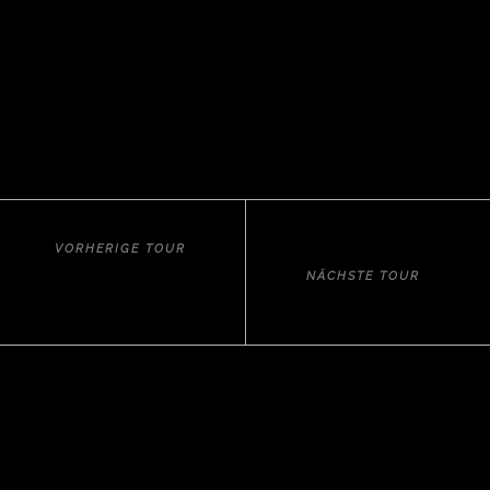
GESAMTPREIS
ANFRAGE
SENDEN
฿ 12500
/ € 337
VORHERIGE TOUR
TAGESAUSFLUG SIMILAN
NÄCHSTE TOUR
ISLANDS
KHAO SOK SEE WILDLIFE