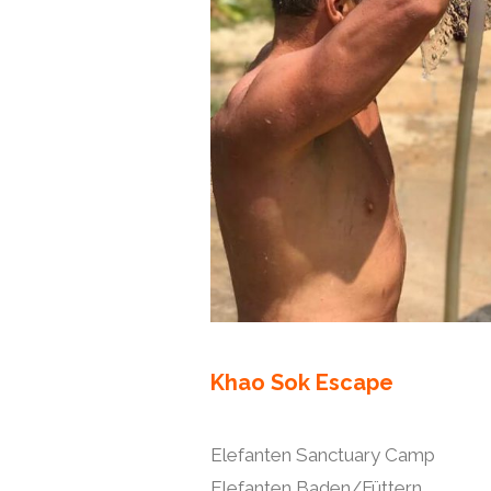
Khao Sok Escape
Elefanten Sanctuary Camp
Elefanten Baden/Füttern